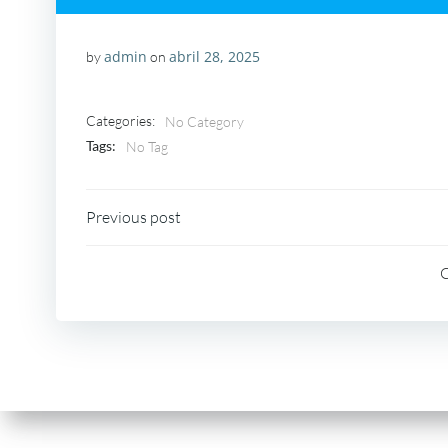
admin
abril 28, 2025
by
on
Categories:
No Category
Tags:
No Tag
Navegação
Previous post
de
Post